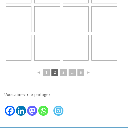
◄
1
2
3
...
5
►
Vous aimez ? -> partagez