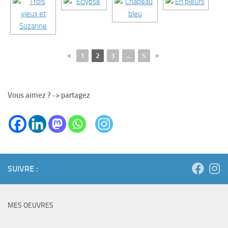
◄
1
2
3
...
5
►
Vous aimez ? -> partagez
SUIVRE :
MES OEUVRES