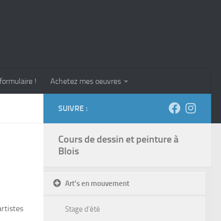
formulaire !
Achetez mes oeuvres
SUIVRE :
Cours de dessin et peinture à
Blois
Art’s en mouvement
artistes
Stage d’été