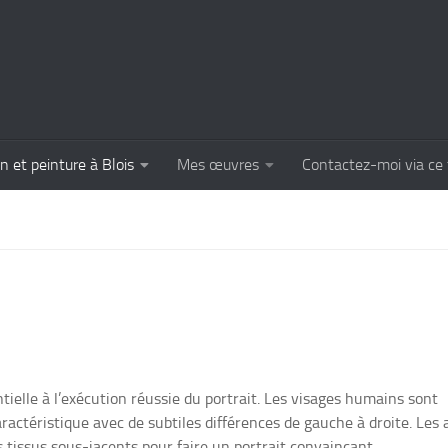
n et peinture à Blois
Mes œuvres
Contactez-moi via ce 
ielle à l’exécution réussie du portrait. Les visages humains sont
ractéristique avec de subtiles différences de gauche à droite. Les 
s tissus sous-jacents pour faire un portrait convaincant.