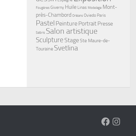
Huile
Mont-
Giverny
Linas
Fougères
Modelage
près-Chambord
Oviedo
Paris
Orléans
Pastel
Peinture
Portrait
Presse
Salon artistique
Salbris
Sculpture
Stage
Ste Maure-de-
Svetlina
Touraine