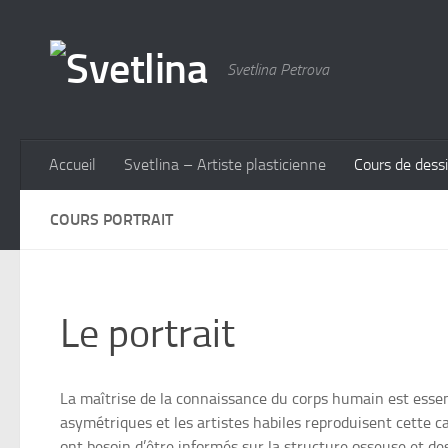
Skip to content
Svetlina Petrova
Accueil
Svetlina – Artiste plasticienne
Cours de dessi
COURS PORTRAIT
Le portrait
La maîtrise de la connaissance du corps humain est essent
asymétriques et les artistes habiles reproduisent cette ca
ont besoin d’être informés sur la structure osseuse et de