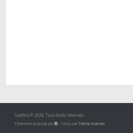
Svetlina © 2026. Tous droits réservés.
Fièrement propulsé par
- Conçu par
Thème Hueman