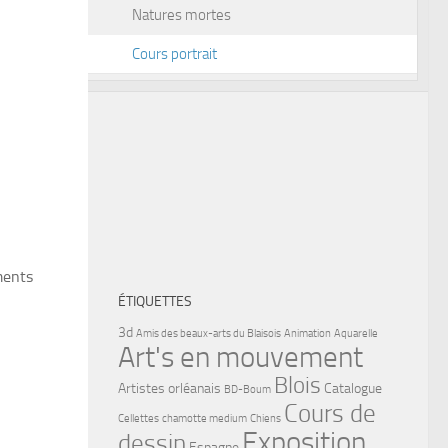
Natures mortes
Cours portrait
ments
ÉTIQUETTES
3d
Amis des beaux-arts du Blaisois
Animation
Aquarelle
Art's en mouvement
Blois
Artistes orléanais
Catalogue
BD-Boum
Cours de
Cellettes
chamotte medium
Chiens
Exposition
dessin
Espagne