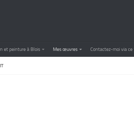
n et peinture à Blois
Mes œuvres
Contactez-moi via ce 
IT