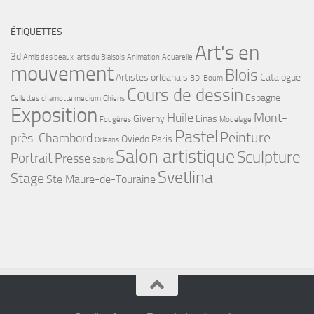
ÉTIQUETTES
Art's en
3d
Amis des beaux-arts du Blaisois
Animation
Aquarelle
mouvement
Blois
Artistes orléanais
Catalogue
BD-Boum
Cours de dessin
Espagne
Cellettes
chamotte medium
Chiens
Exposition
Huile
Mont-
Giverny
Linas
Fougères
Modelage
Pastel
Peinture
près-Chambord
Oviedo
Paris
Orléans
Salon artistique
Sculpture
Portrait
Presse
Salbris
Svetlina
Stage
Ste Maure-de-Touraine