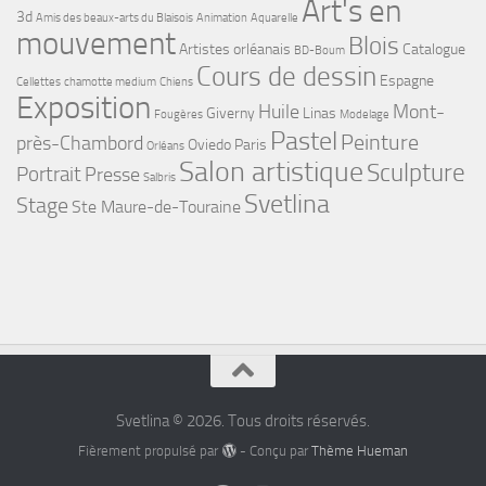
Art's en
3d
Amis des beaux-arts du Blaisois
Animation
Aquarelle
mouvement
Blois
Artistes orléanais
Catalogue
BD-Boum
Cours de dessin
Espagne
Cellettes
chamotte medium
Chiens
Exposition
Huile
Mont-
Giverny
Linas
Fougères
Modelage
Pastel
Peinture
près-Chambord
Oviedo
Paris
Orléans
Salon artistique
Sculpture
Portrait
Presse
Salbris
Svetlina
Stage
Ste Maure-de-Touraine
Svetlina © 2026. Tous droits réservés.
Fièrement propulsé par
- Conçu par
Thème Hueman