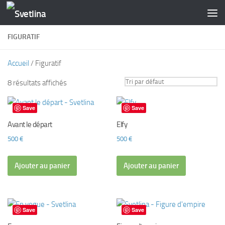
Skip to content
FIGURATIF
Accueil
/ Figuratif
8 résultats affichés
Save
Save
Avant le départ
Elfy
500
€
500
€
Ajouter au panier
Ajouter au panier
Save
Save