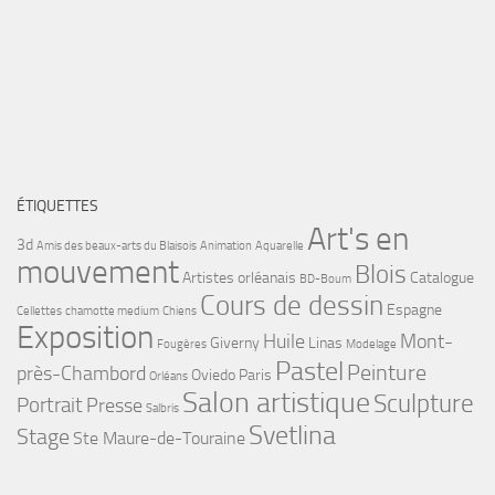
ÉTIQUETTES
Art's en
3d
Amis des beaux-arts du Blaisois
Animation
Aquarelle
mouvement
Blois
Artistes orléanais
Catalogue
BD-Boum
Cours de dessin
Espagne
Cellettes
chamotte medium
Chiens
Exposition
Huile
Mont-
Giverny
Linas
Fougères
Modelage
Pastel
Peinture
près-Chambord
Oviedo
Paris
Orléans
Salon artistique
Sculpture
Portrait
Presse
Salbris
Svetlina
Stage
Ste Maure-de-Touraine